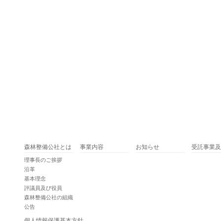
森林整備公社とは
事業内容
お知らせ
受託事業及
理事長のご挨拶
沿革
基本理念
評議員及び役員
森林整備公社の組織
公告
個人情報保護基本方針