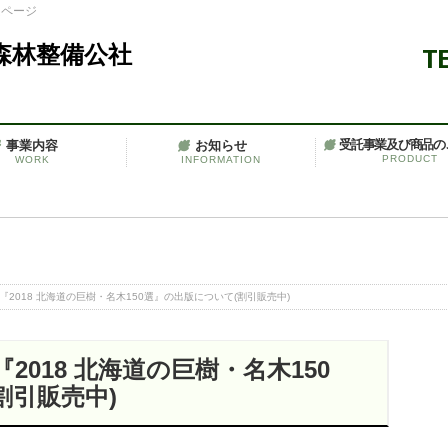
ムページ
TE
事業内容
お知らせ
受託事業及び商品の
PRODUCT
WORK
INFORMATION
『2018 北海道の巨樹・名木150選』の出版について(割引販売中)
2018 北海道の巨樹・名木150
割引販売中)